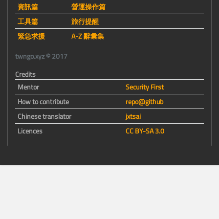
資訊篇
營運操作篇
工具篇
旅行提醒
緊急求援
A-Z 辭彙集
twngo.xyz © 2017
Credits
Mentor
Security First
How to contribute
repo@github
Chinese translator
jxtsai
Licences
CC BY-SA 3.0